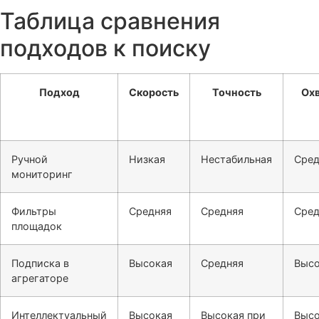
Таблица сравнения
подходов к поиску
Подход
Скорость
Точность
Ох
Ручной
Низкая
Нестабильная
Сре
мониторинг
Фильтры
Средняя
Средняя
Сре
площадок
Подписка в
Высокая
Средняя
Выс
агрегаторе
Интеллектуальный
Высокая
Высокая при
Выс