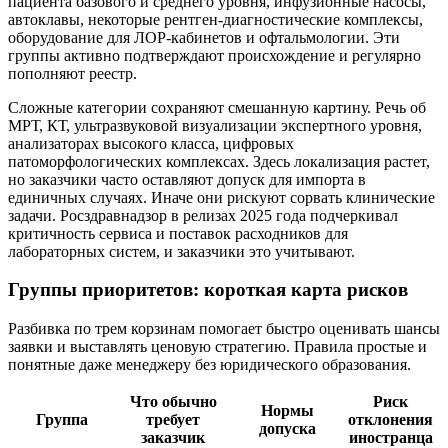
пациента базового и среднего уровня, инфузионные насосы,
автоклавы, некоторые рентген-диагностические комплексы,
оборудование для ЛОР-кабинетов и офтальмологии. Эти
группы активно подтверждают происхождение и регулярно
пополняют реестр.
Сложные категории сохраняют смешанную картину. Речь об
МРТ, КТ, ультразвуковой визуализации экспертного уровня,
анализаторах высокого класса, цифровых
патоморфологических комплексах. Здесь локализация растет,
но заказчики часто оставляют допуск для импорта в
единичных случаях. Иначе они рискуют сорвать клинические
задачи. Росздравнадзор в релизах 2025 года подчеркивал
критичность сервиса и поставок расходников для
лабораторных систем, и заказчики это учитывают.
Группы приоритетов: короткая карта рисков
Разбивка по трем корзинам помогает быстро оценивать шансы
заявки и выставлять ценовую стратегию. Правила простые и
понятные даже менеджеру без юридического образования.
Что обычно
Риск
Нормы
Группа
требует
отклонения
допуска
заказчик
иностранца