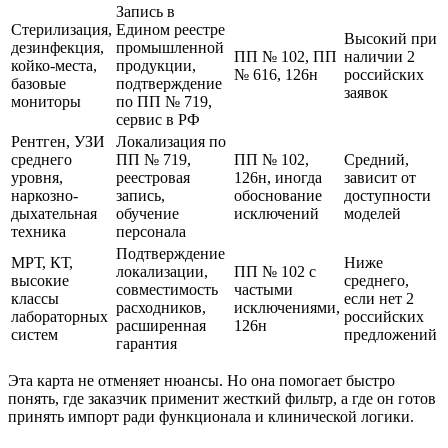
Запись в
Стерилизация,
Едином реестре
Высокий при
дезинфекция,
промышленной
ПП № 102, ПП
наличии 2
койко-места,
продукции,
№ 616, 126н
российских
базовые
подтверждение
заявок
мониторы
по ПП № 719,
сервис в РФ
Рентген, УЗИ
Локализация по
среднего
ПП № 719,
ПП № 102,
Средний,
уровня,
реестровая
126н, иногда
зависит от
наркозно-
запись,
обоснование
доступности
дыхательная
обучение
исключений
моделей
техника
персонала
Подтверждение
МРТ, КТ,
Ниже
локализации,
ПП № 102 с
высокие
среднего,
совместимость
частыми
классы
если нет 2
расходников,
исключениями,
лабораторных
российских
расширенная
126н
систем
предложений
гарантия
Эта карта не отменяет нюансы. Но она помогает быстро
понять, где заказчик применит жесткий фильтр, а где он готов
принять импорт ради функционала и клинической логики.