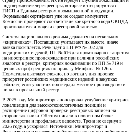
страну происхождения. Их интересует глубина локализации и
подтверждение через реестры, которые интегрируются с
ГИСП и Единым реестром промышленной продукции.
Формальный сертификат уже не создает иммунитет.
Комиссии проверяют соответствие конкретного кода ОКПД2,
производителя и модели с реестровой записью.
Система национального режима держится на нескольких
«кирпичиках». Поставщики учитывают их вместе, иначе
заявка посыплется. Речь идет о ПП РФ № 102 для
медицинских изделий, ПП № 616 для промтоваров с запретом
на иностранное происхождение при наличии российских
аналогов в реестре, критериях локализации по ПП № 719 и
ценовых преференциях по приказу Минфина № 126н.
Нормативы выглядят сложно, но логика у них простая:
приоритет российских медицинских изделий в закупках
работает, если участник подтвердил местное производство и
попал в профильный реестр.
В 2025 году Минпромторг анонсировал углубление критериев
локализации для высокотехнологичных позиций и
расширение цифровой проверки реестровых записей на
стороне заказчика. Об этом писали в новостном блоке
министерства и профильных ведомств. Тренд не свернул в
2026 году, а ускорился. Источники: Минпромторг и
Росздравнадзор регулярно публикуют сводки по приборному