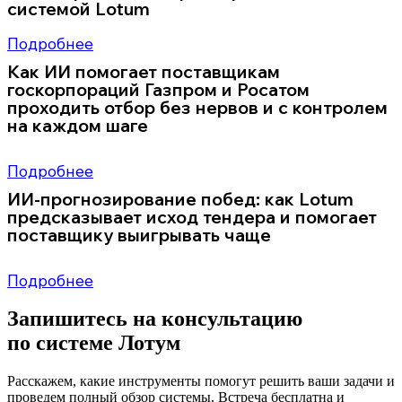
системой Lotum
Цифра 40% звучит как маркетинговое преувеличение. Но когда за ней
Подробнее
Как ИИ помогает поставщикам
госкорпораций Газпром и Росатом
проходить отбор без нервов и с контролем
на каждом шаге
Закупки у госкорпораций пугают даже уверенные компании.
Документов много, сроки
Подробнее
ИИ-прогнозирование побед: как Lotum
предсказывает исход тендера и помогает
поставщику выигрывать чаще
Закупки всегда держат поставщика в напряжении. Цена давит, сроки
поджимают,
Подробнее
Запишитесь на консультацию
по системе Лотум
Расскажем, какие инструменты помогут решить ваши задачи и
проведем полный обзор системы. Встреча бесплатна и